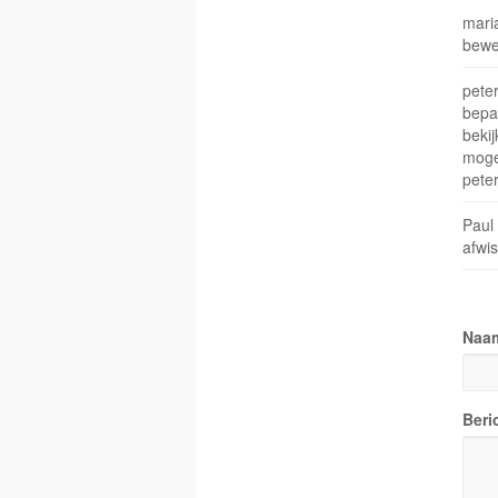
maria
bewe
peter
bepaa
bekij
moge
pete
Paul
afwis
Naa
Beri