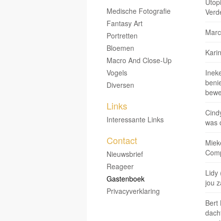
Utop
Medische Fotografie
Verd
Fantasy Art
Marce
Portretten
Bloemen
Kari
Macro And Close-Up
Vogels
Inek
benie
Diversen
bewe
Links
Cindy
Interessante Links
was d
Contact
Miek
Comp
Nieuwsbrief
Reageer
Lidy 
Gastenboek
jou z
Privacyverklaring
Bert
dacht