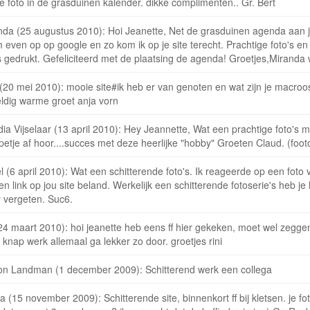
e foto in de grasduinen kalender. dikke complimenten.. Gr. Bert
nda (25 augustus 2010): Hoi Jeanette, Net de grasduinen agenda aan je 
even op op google en zo kom ik op je site terecht. Prachtige foto's en
's gedrukt. Gefeliciteerd met de plaatsing de agenda! Groetjes,Miran
 (20 mei 2010): mooie site#ik heb er van genoten en wat zijn je macro
ldig warme groet anja vorn
ia Vijselaar (13 april 2010): Hey Jeannette, Wat een prachtige foto's 
petje af hoor....succes met deze heerlijke "hobby" Groeten Claud. (footo
l (6 april 2010): Wat een schitterende foto's. Ik reageerde op een foto 
en link op jou site beland. Werkelijk een schitterende fotoserie's heb je 
 vergeten. Suc6.
 (24 maart 2010): hoi jeanette heb eens ff hier gekeken, moet wel zegg
 knap werk allemaal ga lekker zo door. groetjes rini
on Landman (1 december 2009): Schitterend werk een collega
 (15 november 2009): Schitterende site, binnenkort ff bij kletsen. je fot