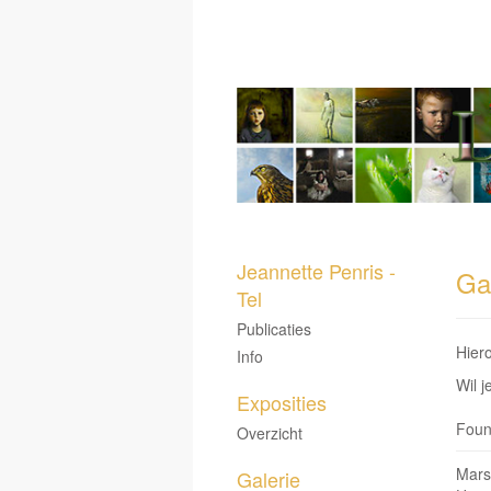
Jeannette Penris -
Ga
Tel
Publicaties
Hiero
Info
Wil j
Exposities
Found
Overzicht
Mars 
Galerie