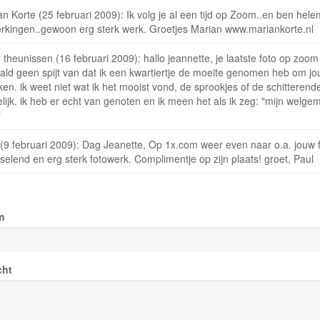
n Korte (25 februari 2009): Ik volg je al een tijd op Zoom..en ben hele
rkingen..gewoon erg sterk werk. Groetjes Marian www.mariankorte.nl
 theunissen (16 februari 2009): hallo jeannette, je laatste foto op zoo
ld geen spijt van dat ik een kwartiertje de moeite genomen heb om jou 
ken. ik weet niet wat ik het mooist vond, de sprookjes of de schitterende
lijk. ik heb er echt van genoten en ik meen het als ik zeg: "mijn welg
r
 (9 februari 2009): Dag Jeanette, Op 1x.com weer even naar o.a. jouw f
selend en erg sterk fotowerk. Complimentje op zijn plaats! groet, Paul
m
cht