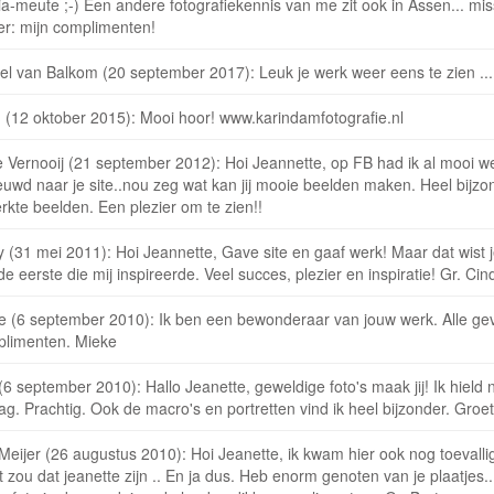
ia-meute ;-) Een andere fotografiekennis van me zit ook in Assen... mi
er: mijn complimenten!
l van Balkom (20 september 2017): Leuk je werk weer eens te zien ... he
n (12 oktober 2015): Mooi hoor! www.karindamfotografie.nl
e Vernooij (21 september 2012): Hoi Jeannette, op FB had ik al mooi w
uwd naar je site..nou zeg wat kan jij mooie beelden maken. Heel bijzon
rkte beelden. Een plezier om te zien!!
 (31 mei 2011): Hoi Jeannette, Gave site en gaaf werk! Maar dat wist je 
e eerste die mij inspireerde. Veel succes, plezier en inspiratie! Gr. Cin
e (6 september 2010): Ik ben een bewonderaar van jouw werk. Alle gev
limenten. Mieke
(6 september 2010): Hallo Jeanette, geweldige foto's maak jij! Ik hield 
ag. Prachtig. Ook de macro's en portretten vind ik heel bijzonder. Groet
 Meijer (26 augustus 2010): Hoi Jeanette, ik kwam hier ook nog toevall
 zou dat jeanette zijn .. En ja dus. Heb enorm genoten van je plaatjes..