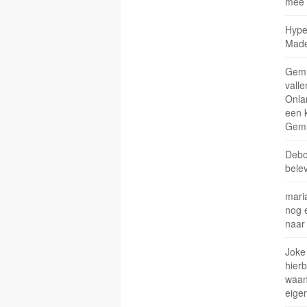
mee 
Hype
Made
Gemin
vall
Onla
een 
Gemi
Debo
belev
maria
nog 
naar
Joke 
hierb
waanz
eige