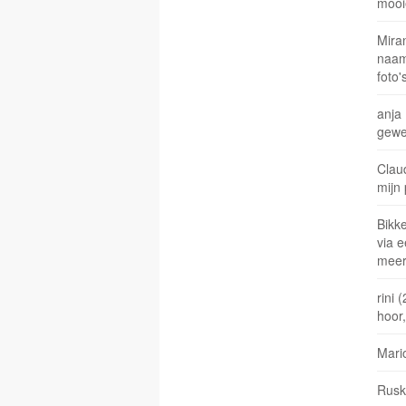
mooi
Mira
naam 
foto
anja
gewe
Claud
mijn 
Bikke
via e
meer
rini
hoor,
Mari
Ruska