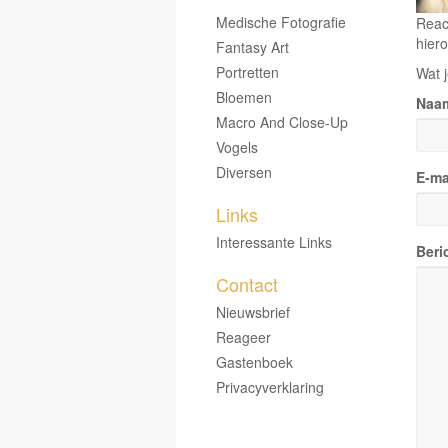
Medische Fotografie
Reac
hiero
Fantasy Art
Portretten
Wat j
Bloemen
Naa
Macro And Close-Up
Vogels
Diversen
E-ma
Links
Interessante Links
Beri
Contact
Nieuwsbrief
Reageer
Gastenboek
Privacyverklaring