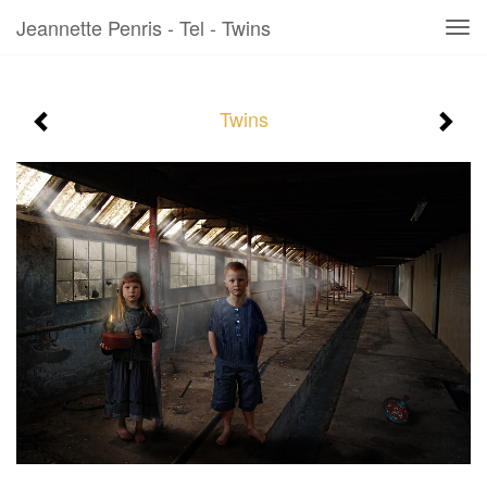
Jeannette Penris - Tel - Twins
Tog
navi
Twins