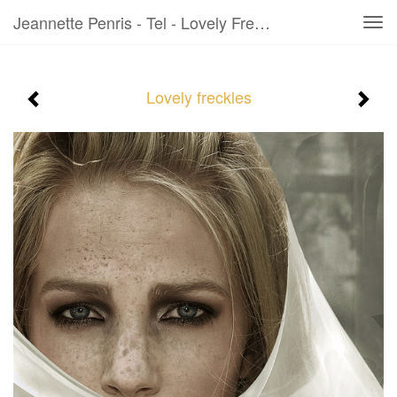
Jeannette Penris - Tel - Lovely Freckles
Tog
navi
Lovely freckles