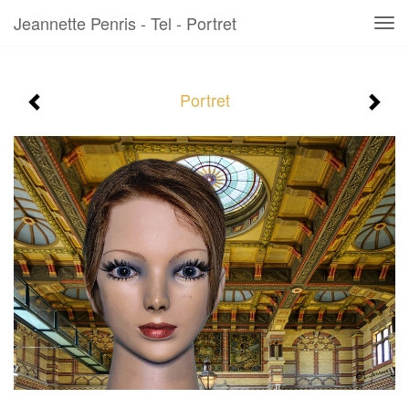
Jeannette Penris - Tel - Portret
Tog
navi
Portret