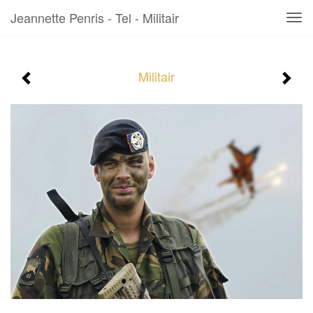
Jeannette Penris - Tel - Militair
Tog
navi
Militair