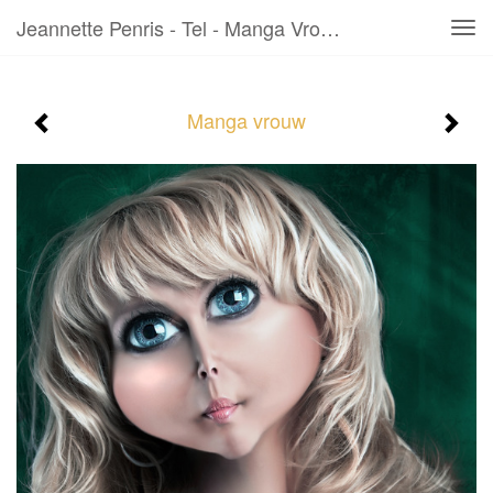
Jeannette Penris - Tel - Manga Vrouw
Tog
navi
Manga vrouw