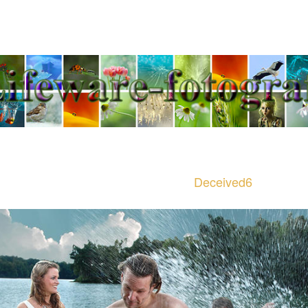
Jeannette Penris - Tel
Deceived6
Deceived6