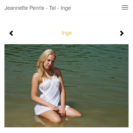
Jeannette Penris - Tel - Inge
Tog
navi
Inge